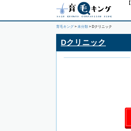
【
育毛キング
>
未分類
>
Dクリニック
Dクリニック