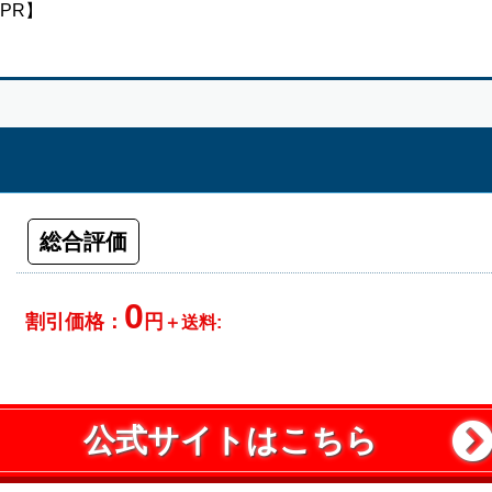
PR】
総合評価
0
割引価格：
円
＋送料:
公式サイトはこちら