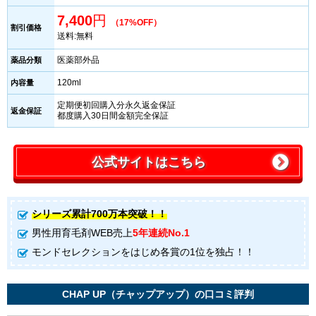
7,400
円
（17%OFF）
割引価格
送料:無料
医薬部外品
薬品分類
120ml
内容量
定期便初回購入分永久返金保証
返金保証
都度購入30日間金額完全保証
公式サイトはこちら
シリーズ累計700万本突破！！
男性用育毛剤WEB売上
5年連続No.1
モンドセレクションをはじめ各賞の1位を独占！！
CHAP UP（チャップアップ）の口コミ評判