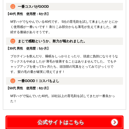
一番コスパがGOOD
【40代 男性 使用歴：8か月】
M字ハゲでなやんでいる40代です。 5社の育毛剤を試して来ましたが とにか
く使用感が一番いいです！ 剃りこみ部分からも薄毛が生えて来ました。 継
続する価値がありそうです。
まじで感動というか、努力が報われました。
【30代 男性 使用歴：5か月】
プロテインを飲んだり、睡眠をしっかりとったり、頭皮に負担になりそうな
ワックスもやめましたが 薄毛が改善することはありませんでした。 でもチ
ャップアップを使って5ヶ月たち、頭頂部の写真をとってみてびっくりで
す。 髪の毛の量が確実に増えてます！
一番GOOD！コスパもよし
【50代 男性 使用歴：8か月】
M字ハゲで悩んでいた40代。10社以上の育毛剤を試してきたが一番良かっ
た！
公式サイトはこちら