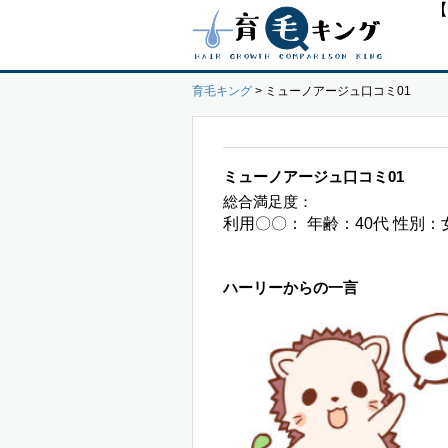
【
育毛キング
>
ミューノアージュ口コミ01
ミューノアージュ口コミ01
総合満足度：
利用〇〇： 年齢：40代 性別：
ハーリーからの一言